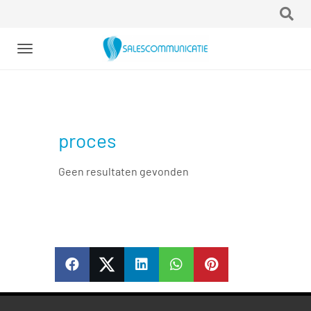
Toggle
navigation
proces
Geen resultaten gevonden
SHARE
SHARE
SHARE
SHARE
PIN